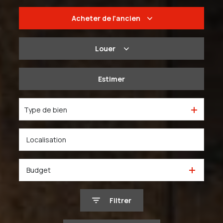
Acheter
de l'ancien
De l'ancien
Louer
Du neuf
à l'année
Estimer
De l'immo pro
De l'immo pro
Type de bien
Budget
Filtrer