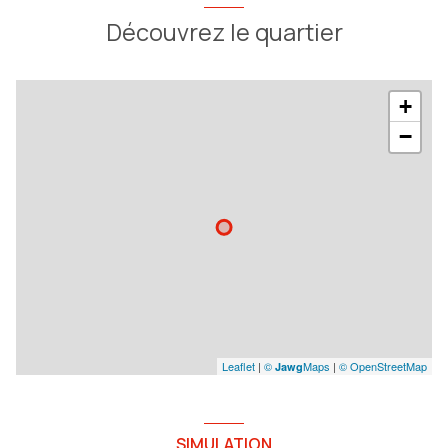
Découvrez le quartier
+
−
Leaflet
|
©
Maps
|
© OpenStreetMap
Jawg
SIMULATION