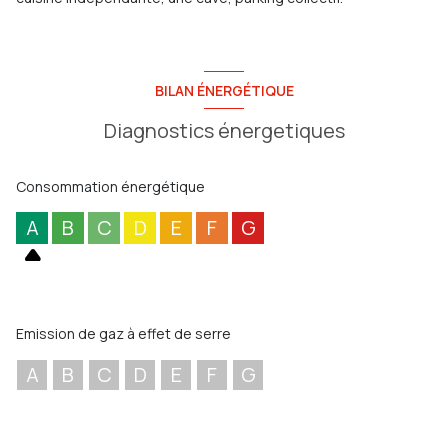
BILAN ÉNERGÉTIQUE
Diagnostics énergetiques
Consommation énergétique
A
B
C
D
E
F
G
Emission de gaz à effet de serre
A
B
C
D
E
F
G