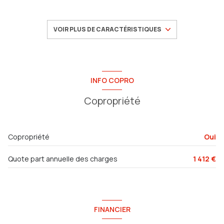
1 salle(s) de bain
VOIR PLUS DE CARACTÉRISTIQUES
construit en 1970
cuisine séparée
INFO COPRO
Copropriété
Chauffage collectif : radiateur (gaz)
exposition Sud-Est
Copropriété
Oui
4ème étage
Quote part annuelle des charges
1 412 €
4 étage(s)
cave
FINANCIER