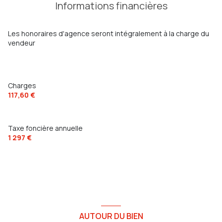
Informations financières
balcon
quartier cap brun, le mourillon, petit bois, toulon est
Les honoraires d'agence seront intégralement à la charge du
vendeur
Charges
117,60 €
Taxe foncière annuelle
1 297 €
AUTOUR DU BIEN