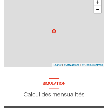
+
−
Leaflet
|
©
Maps
|
© OpenStreetMap
Jawg
SIMULATION
Calcul des mensualités