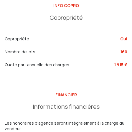
cuisine
7.39 m²
INFO COPRO
chambre
9.05 m²
ascenseur
Copropriété
chambre
10.85 m²
vue dégagée
dressing
2 m²
Copropriété
Oui
salon/sejour
27.14 m²
cave
Nombre de lots
160
terrasse
6.25 m²
balcon
balcon
5.26 m²
Quote part annuelle des charges
1 915 €
terrasse
FINANCIER
Informations financières
Les honoraires d'agence seront intégralement à la charge du
vendeur