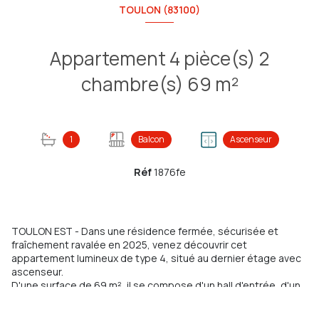
TOULON (83100)
Appartement 4 pièce(s) 2
chambre(s) 69 m²
1
Balcon
Ascenseur
Réf
1876fe
TOULON EST - Dans une résidence fermée, sécurisée et
fraîchement ravalée en 2025, venez découvrir cet
appartement lumineux de type 4, situé au dernier étage avec
ascenseur.
D'une surface de 69 m², il se compose d'un hall d'entrée, d'un
séjour / salle à manger de 27 m² ouvrant sur un balcon exposé
sud-ouest, d'une cuisine indépendante à aménager selon vos