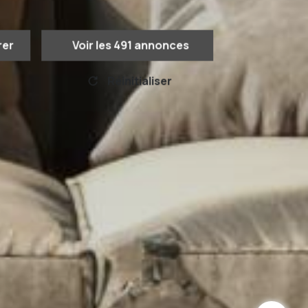
rer
Voir les
491
annonces
Réinitialiser