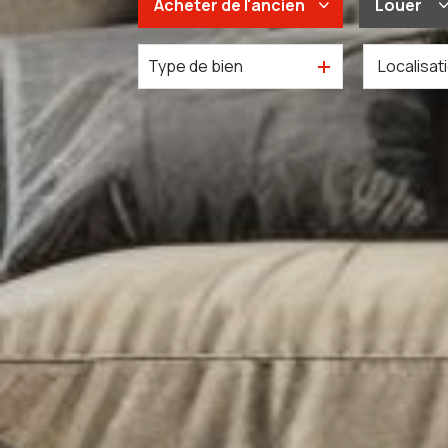
Acheter
de l'ancien
Louer
Type de bien
De l'ancien
à l'an
Du neuf
De l'i
De l'immo pro