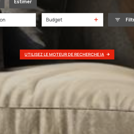
Estimer
Budget
Filt
née
mmo pro
UTILISEZ LE MOTEUR DE RECHERCHE IA