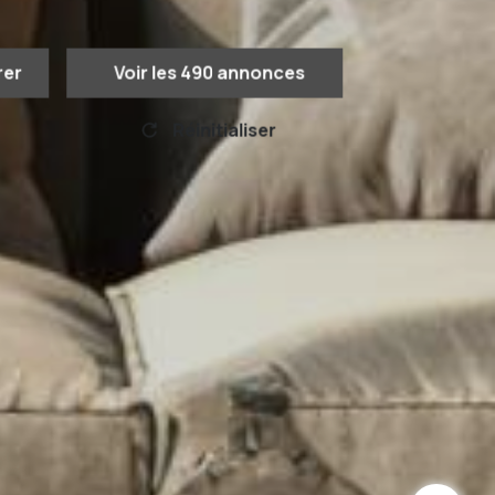
rer
Voir les
490
annonces
Réinitialiser