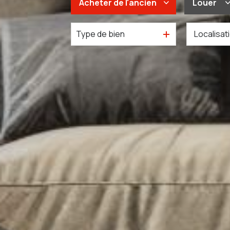
Acheter
de l'ancien
Louer
Type de bien
De l'ancien
à l'an
Du neuf
De l'i
De l'immo pro