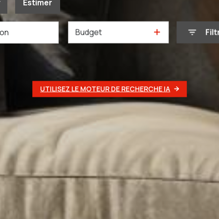
Estimer
Budget
Filt
née
mmo pro
UTILISEZ LE MOTEUR DE RECHERCHE IA