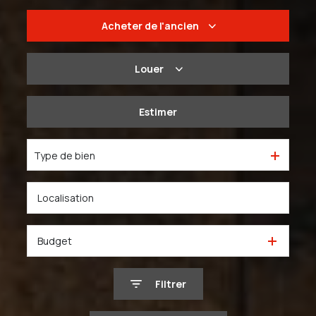
Acheter
de l'ancien
De l'ancien
Louer
Du neuf
à l'année
Estimer
De l'immo pro
De l'immo pro
Type de bien
Budget
Filtrer