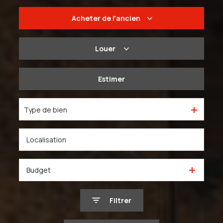
Acheter
de l'ancien
De l'ancien
Louer
Du neuf
à l'année
Estimer
De l'immo pro
De l'immo pro
Type de bien
Budget
Filtrer