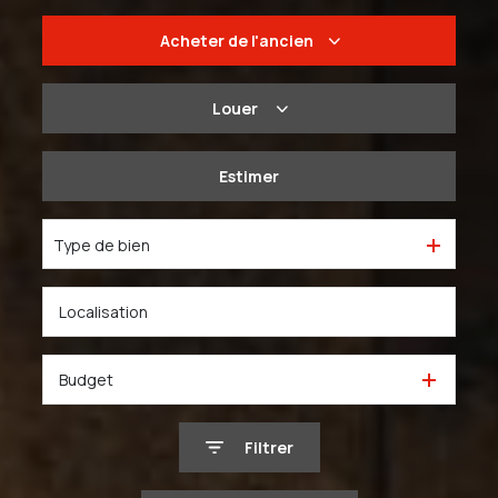
Acheter
de l'ancien
De l'ancien
Louer
Du neuf
à l'année
Estimer
De l'immo pro
De l'immo pro
Type de bien
Budget
Filtrer