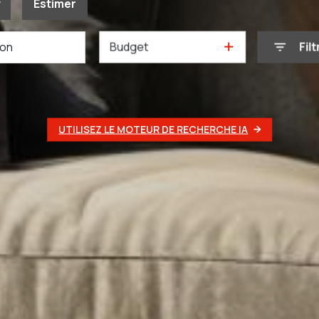
Estimer
Budget
Filt
née
mmo pro
UTILISEZ LE MOTEUR DE RECHERCHE IA