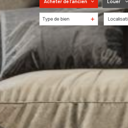
Acheter
de l'ancien
Louer
Type de bien
De l'ancien
à l'an
Du neuf
De l'i
De l'immo pro