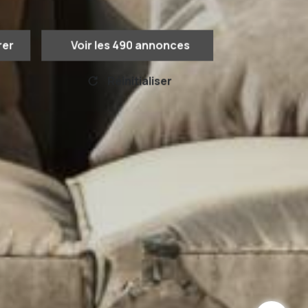
rer
Voir les
490
annonces
Réinitialiser