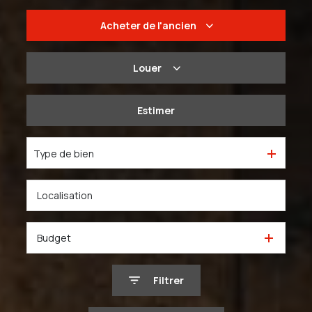
Acheter
de l'ancien
De l'ancien
Louer
Du neuf
à l'année
Estimer
De l'immo pro
De l'immo pro
Type de bien
Budget
Filtrer