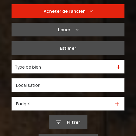
Acheter
de l'ancien
De l'ancien
Louer
Du neuf
à l'année
Estimer
De l'immo pro
De l'immo pro
Type de bien
Budget
Filtrer