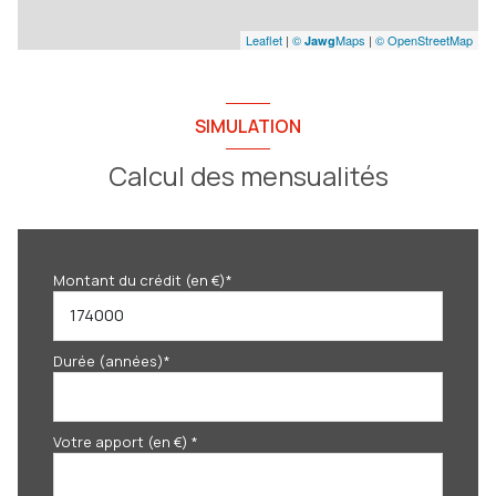
Leaflet
|
©
Maps
|
© OpenStreetMap
Jawg
SIMULATION
Calcul des mensualités
Montant du crédit (en €)*
Durée (années)*
Votre apport (en €) *