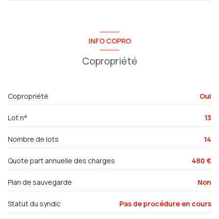
6 étage(s)
salon/sejour
29.74 m²
ascenseur
cuisine
6.42 m²
INFO COPRO
chambre
13.53 m²
vue MONTAGNE
Copropriété
salle de bain
5 m²
cave
Copropriété
Oui
interphone
Lot n°
13
Nombre de lots
14
Quote part annuelle des charges
480 €
Plan de sauvegarde
Non
Statut du syndic
Pas de procédure en cours