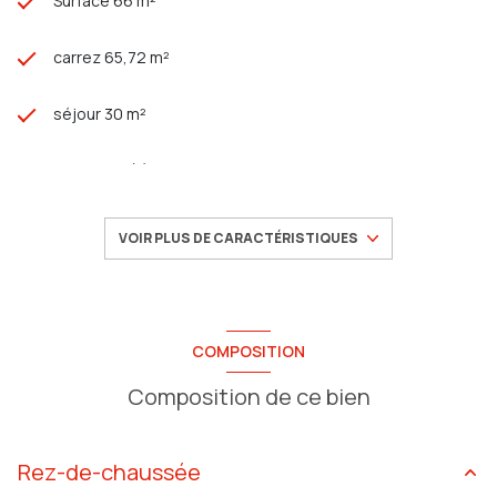
Surface 66 m²
carrez 65,72 m²
séjour 30 m²
1 chambre(s)
1 salle(s) de bain
VOIR PLUS DE CARACTÉRISTIQUES
construit en 1900
cuisine séparée (équipée)
COMPOSITION
Composition de ce bien
Chauffage individuel : radiateur (electrique)
6ème étage
Rez-de-chaussée