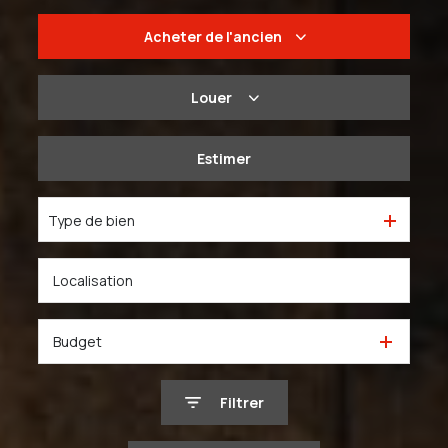
Acheter
de l'ancien
De l'ancien
Louer
Du neuf
à l'année
Estimer
De l'immo pro
De l'immo pro
Type de bien
Budget
Filtrer