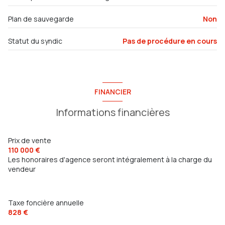
vue dégagée
Plan de sauvegarde
Non
Statut du syndic
Pas de procédure en cours
cave
quartier bas faron, brunet, toulon est
FINANCIER
accès handicapé
Informations financières
Prix de vente
110 000 €
Les honoraires d'agence seront intégralement à la charge du
vendeur
Taxe foncière annuelle
828 €