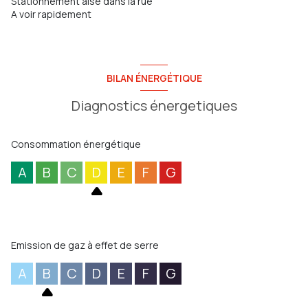
Stationnement aisé dans la rue
A voir rapidement
BILAN ÉNERGÉTIQUE
Diagnostics énergetiques
Consommation énergétique
A
B
C
D
E
F
G
Emission de gaz à effet de serre
A
B
C
D
E
F
G