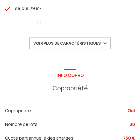
séjour 29 m²
1 chambre(s)
1 salle(s) d'eau
VOIR PLUS DE CARACTÉRISTIQUES
construit en 1960
cuisine américaine (équipée)
INFO COPRO
Copropriété
Chauffage individuel : convecteur (electrique)
exposition Sud-Est
Copropriété
Oui
1 niveau(x)
Nombre de lots
30
3 étage(s)
Quote part annuelle des charges
750 €