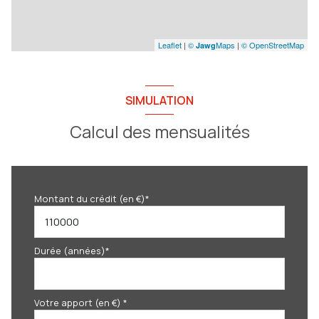
Leaflet
|
©
Maps
|
© OpenStreetMap
Jawg
SIMULATION
Calcul des mensualités
Montant du crédit (en €)*
Durée (années)*
Votre apport (en €) *