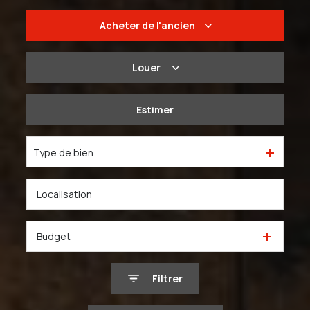
Acheter
de l'ancien
De l'ancien
Louer
Du neuf
à l'année
Estimer
De l'immo pro
De l'immo pro
Type de bien
Budget
Filtrer