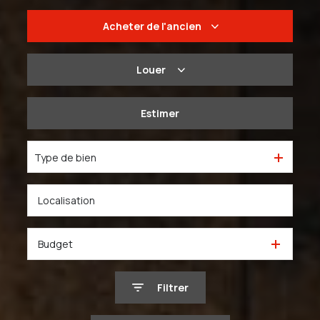
Acheter
de l'ancien
De l'ancien
Louer
Du neuf
à l'année
Estimer
De l'immo pro
De l'immo pro
Type de bien
Budget
Filtrer