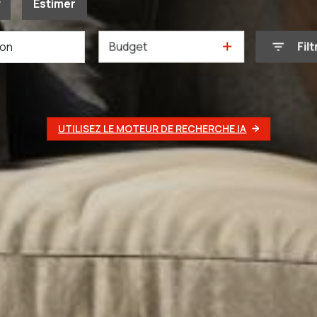
Estimer
Budget
Filt
née
mmo pro
UTILISEZ LE MOTEUR DE RECHERCHE IA