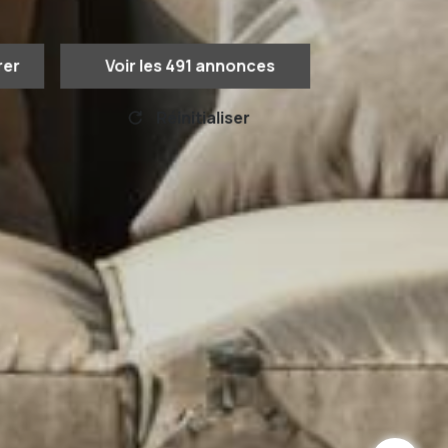
rer
Voir les
491
annonces
Réinitialiser