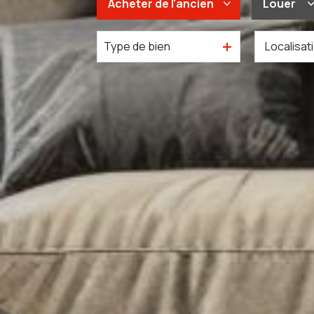
Acheter
de l'ancien
Louer
Type de bien
De l'ancien
à l'an
Du neuf
De l'i
De l'immo pro