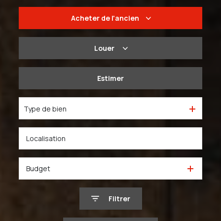
Acheter
de l'ancien
De l'ancien
Louer
Du neuf
à l'année
Estimer
De l'immo pro
De l'immo pro
Type de bien
Budget
Filtrer