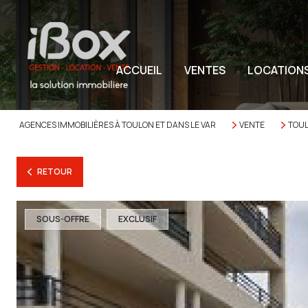
ACCUEIL
VENTES
LOCATION
AGENCES IMMOBILIÈRES À TOULON ET DANS LE VAR
VENTE
TOU
RETOUR
SOUS-OFFRE
EXCLUSIF