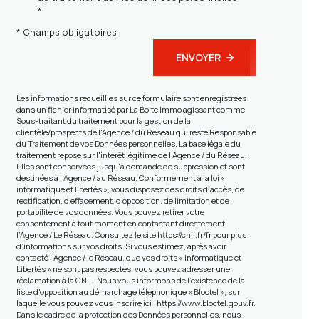
*
* Champs obligatoires
ENVOYER
Les informations recueillies sur ce formulaire sont enregistrées
dans un fichier informatisé par La Boite Immo agissant comme
Sous-traitant du traitement pour la gestion de la
clientèle/prospects de l'Agence / du Réseau qui reste Responsable
du Traitement de vos Données personnelles. La base légale du
traitement repose sur l'intérêt légitime de l'Agence / du Réseau.
Elles sont conservées jusqu'à demande de suppression et sont
destinées à l'Agence / au Réseau. Conformément à la loi «
informatique et libertés », vous disposez des droits d’accès, de
rectification, d’effacement, d’opposition, de limitation et de
portabilité de vos données. Vous pouvez retirer votre
consentement à tout moment en contactant directement
l’Agence / Le Réseau. Consultez le site
https://cnil.fr/fr
pour plus
d’informations sur vos droits. Si vous estimez, après avoir
contacté l'Agence / le Réseau, que vos droits « Informatique et
Libertés » ne sont pas respectés, vous pouvez adresser une
réclamation à la CNIL. Nous vous informons de l’existence de la
liste d'opposition au démarchage téléphonique « Bloctel », sur
laquelle vous pouvez vous inscrire ici :
https://www.bloctel.gouv.fr
.
Dans le cadre de la protection des Données personnelles, nous