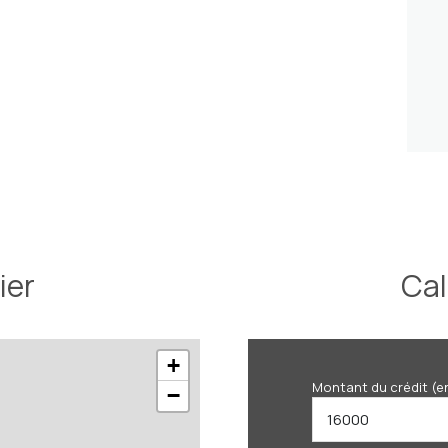
ier
Cal
+
Montant du crédit (e
−