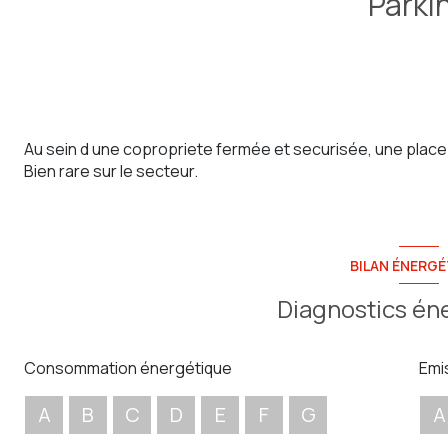
Parki
Au sein d une copropriete fermée et securisée, une place 
Bien rare sur le secteur.
BILAN ÉNERGÉ
Diagnostics én
Consommation énergétique
Emi
A
B
C
D
E
F
G
A