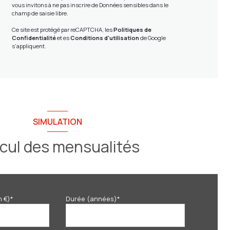
vous invitons à ne pas inscrire de Données sensibles dans le
champ de saisie libre.
Ce site est protégé par reCAPTCHA, les
Politiques de
Confidentialité
et es
Conditions d'utilisation
de Google
s'appliquent.
SIMULATION
cul des mensualités
n €)*
Durée (années)*