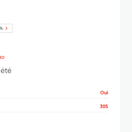
IL
RO
iété
Oui
305