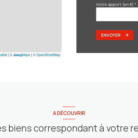
Votre apport (en €) *
ENVOYER
aflet
|
©
Maps
|
© OpenStreetMap
Jawg
A DÉCOUVRIR
es biens correspondant à votre 