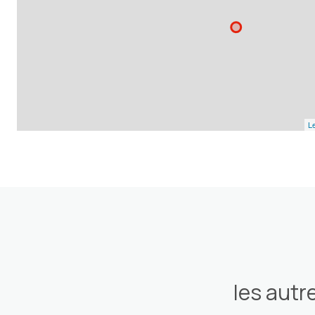
Le
les autr