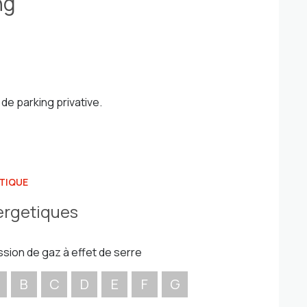
ng
de parking privative.
TIQUE
ergetiques
ssion de gaz à effet de serre
B
C
D
E
F
G