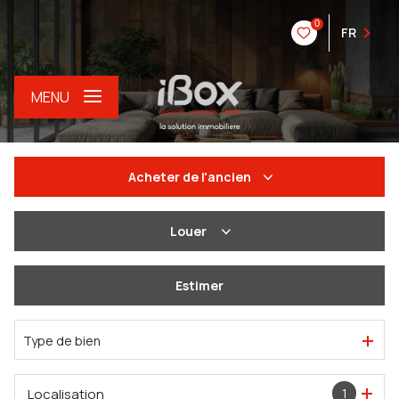
0
FR
MENU
Acheter
de l'ancien
De l'ancien
Louer
Du neuf
à l'année
Estimer
De l'immo pro
De l'immo pro
Type de bien
Localisation
1