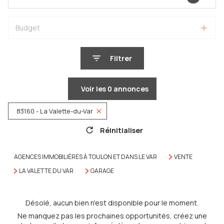
Budget
Filtrer
Voir les
0
annonces
83160 - La Valette-du-Var
Réinitialiser
AGENCES IMMOBILIÈRES À TOULON ET DANS LE VAR
VENTE
LA VALETTE DU VAR
GARAGE
Désolé, aucun bien n'est disponible pour le moment.
Ne manquez pas les prochaines opportunités, créez une