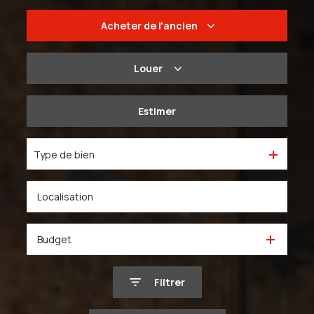
Acheter
de l'ancien
De l'ancien
Louer
Du neuf
à l'année
Estimer
De l'immo pro
De l'immo pro
Type de bien
Budget
Filtrer