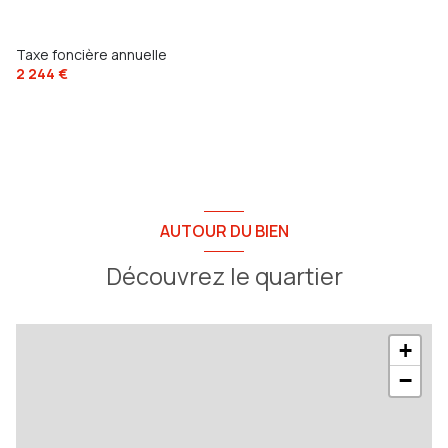
5 parking(s)
Taxe foncière annuelle
2 244 €
exposition Sud-Ouest
1 côté(s) mitoyen(s)
1 niveau(x)
AUTOUR DU BIEN
vue dégagée sur jardin
Découvrez le quartier
terrasse
arboré
+
−
piscinable