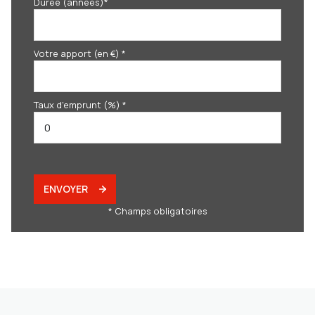
Durée (années)*
Votre apport (en €) *
Taux d'emprunt (%) *
ENVOYER
* Champs obligatoires