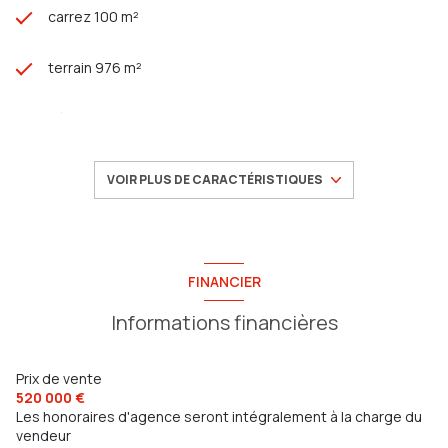
carrez 100 m²
terrain 976 m²
séjour 33 m²
3 chambre(s)
VOIR PLUS DE CARACTÉRISTIQUES
1 salle(s) d'eau
construit en 2010
FINANCIER
Informations financières
cuisine américaine (équipée)
Chauffage individuel : air pulsé (climatisation)
Prix de vente
520 000 €
Les honoraires d'agence seront intégralement à la charge du
1 garage(s)
vendeur