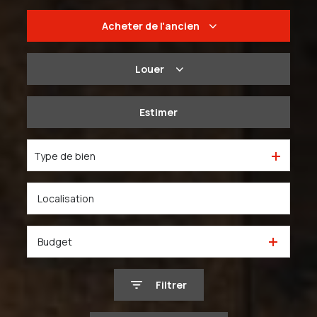
Acheter
de l'ancien
De l'ancien
Louer
Du neuf
à l'année
Estimer
De l'immo pro
De l'immo pro
Type de bien
Budget
Filtrer