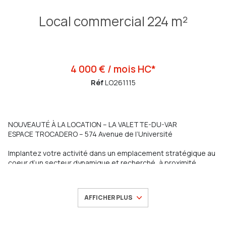
Local commercial 224 m²
4 000 € / mois HC*
Réf
LO261115
NOUVEAUTÉ À LA LOCATION – LA VALETTE-DU-VAR
ESPACE TROCADERO – 574 Avenue de l’Université
Implantez votre activité dans un emplacement stratégique au
coeur d’un secteur dynamique et recherché, à proximité
immédiate d’AVENUE 83, Grand Var, de l’Université et des
principaux accès autoroutiers.
AFFICHER PLUS
Découvrez ce superbe espace d’environ 250 m², occupant
l’intégralité du 1er étage de l’ESPACE TROCADERO, offrant un
environnement idéal pour développer votre activité dans un