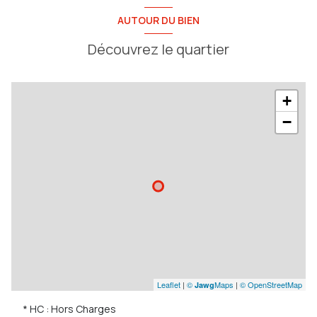
AUTOUR DU BIEN
Découvrez le quartier
+
−
Leaflet
|
©
Maps
|
© OpenStreetMap
Jawg
* HC : Hors Charges