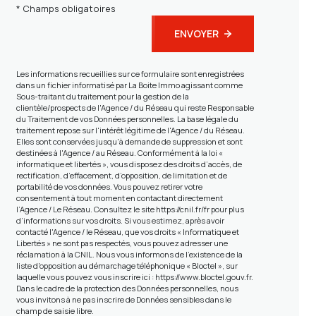
* Champs obligatoires
ENVOYER
Les informations recueillies sur ce formulaire sont enregistrées
dans un fichier informatisé par La Boite Immo agissant comme
Sous-traitant du traitement pour la gestion de la
clientèle/prospects de l'Agence / du Réseau qui reste Responsable
du Traitement de vos Données personnelles. La base légale du
traitement repose sur l'intérêt légitime de l'Agence / du Réseau.
Elles sont conservées jusqu'à demande de suppression et sont
destinées à l'Agence / au Réseau. Conformément à la loi «
informatique et libertés », vous disposez des droits d’accès, de
rectification, d’effacement, d’opposition, de limitation et de
portabilité de vos données. Vous pouvez retirer votre
consentement à tout moment en contactant directement
l’Agence / Le Réseau. Consultez le site
https://cnil.fr/fr
pour plus
d’informations sur vos droits. Si vous estimez, après avoir
contacté l'Agence / le Réseau, que vos droits « Informatique et
Libertés » ne sont pas respectés, vous pouvez adresser une
réclamation à la CNIL. Nous vous informons de l’existence de la
liste d'opposition au démarchage téléphonique « Bloctel », sur
laquelle vous pouvez vous inscrire ici :
https://www.bloctel.gouv.fr
.
Dans le cadre de la protection des Données personnelles, nous
vous invitons à ne pas inscrire de Données sensibles dans le
champ de saisie libre.