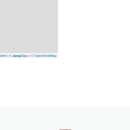
aflet
|
©
Maps
|
© OpenStreetMap
Jawg