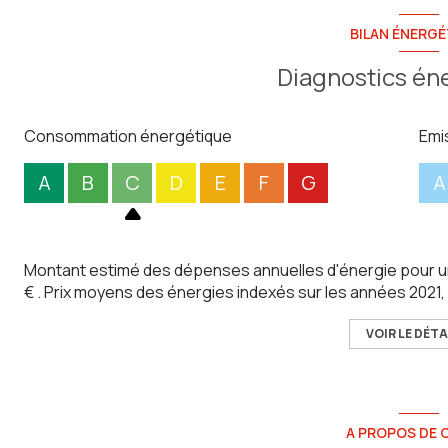
BILAN ÉNERGÉ
Diagnostics én
Consommation énergétique
Emi
A
B
C
D
E
F
G
A
Montant estimé des dépenses annuelles d'énergie pour u
€ . Prix moyens des énergies indexés sur les années 202
VOIR LE DÉTA
A PROPOS DE C