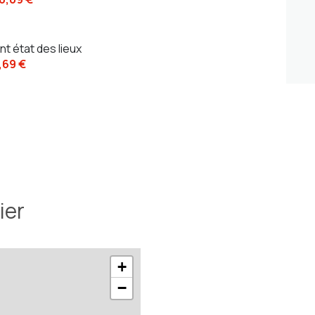
nt état des lieux
,69 €
ier
+
−