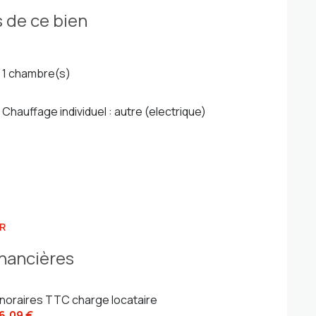
 de ce bien
1 chambre(s)
Chauffage individuel : autre (electrique)
R
inancières
noraires TTC charge locataire
6,09 €