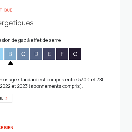
TIQUE
ergetiques
ssion de gaz à effet de serre
B
C
D
E
F
G
n usage standard est compris entre 530 € et 780
1, 2022 et 2023 (abonnements compris).
IL
E BIEN