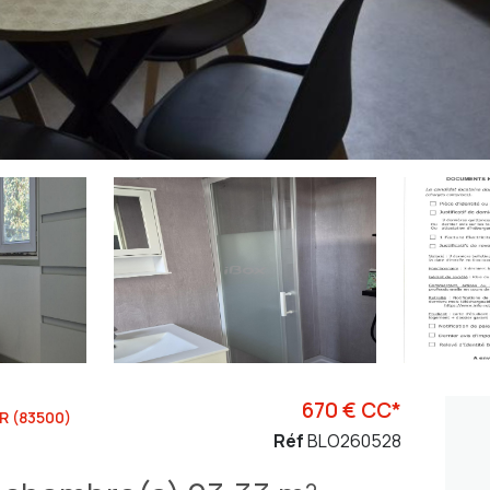
670 € CC*
R (83500)
Réf
BLO260528