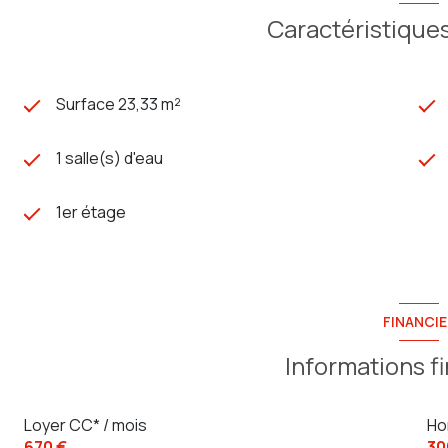
Caractéristiques
Surface 23,33 m²
1 salle(s) d'eau
1er étage
FINANCIE
Informations f
Loyer CC* / mois
Ho
670 €
30