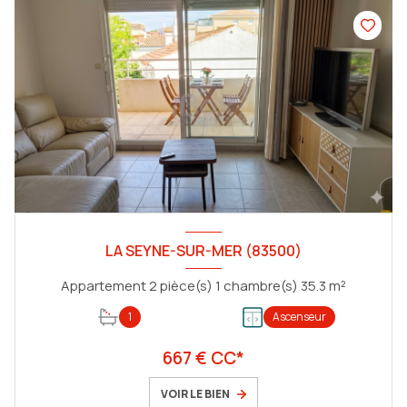
LA SEYNE-SUR-MER (83500)
Appartement 2 pièce(s) 1 chambre(s) 35.3 m²
1
Ascenseur
667 € CC*
VOIR LE BIEN