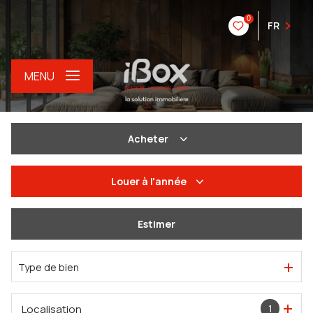
0
FR
MENU
Acheter
De l'ancien
Louer
à l'année
Du neuf
à l'année
Estimer
De l'immo pro
De l'immo pro
Type de bien
Localisation
1