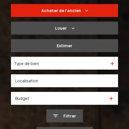
Acheter
de l'ancien
De l'ancien
Louer
Du neuf
à l'année
Estimer
De l'immo pro
De l'immo pro
Type de bien
Budget
Filtrer