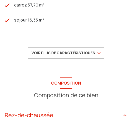
carrez 57,70 m²
séjour 16,35 m²
2 chambre(s)
1 salle(s) d'eau
VOIR PLUS DE CARACTÉRISTIQUES
construit en 1970
cuisine séparée (équipée)
COMPOSITION
Composition de ce bien
Chauffage individuel : radiateur (electrique)
1 garage(s)
Rez-de-chaussée
exposition Est-Ouest
salon/sejour
16.35 m²