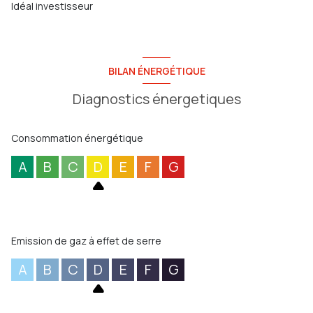
Idéal investisseur
BILAN ÉNERGÉTIQUE
Diagnostics énergetiques
Consommation énergétique
A
B
C
D
E
F
G
Emission de gaz à effet de serre
A
B
C
D
E
F
G