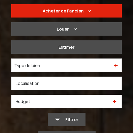
Acheter
de l'ancien
De l'ancien
Louer
Du neuf
à l'année
Estimer
De l'immo pro
De l'immo pro
Type de bien
Budget
Filtrer