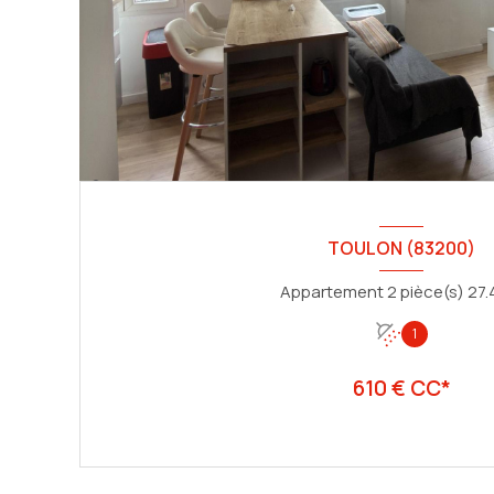
TOULON (83200)
1
610 € CC*
VOIR LE BIEN