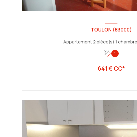
TOULON (83000)
1
641 € CC*
VOIR LE BIEN