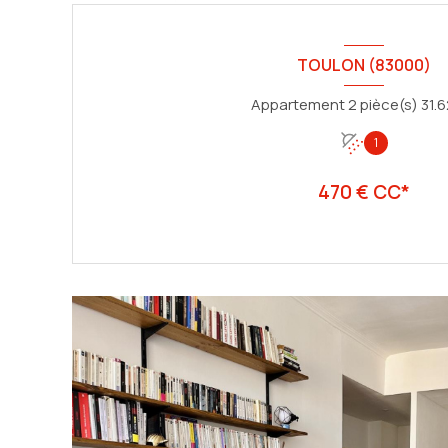
TOULON (83000)
1
470 € CC*
VOIR LE BIEN