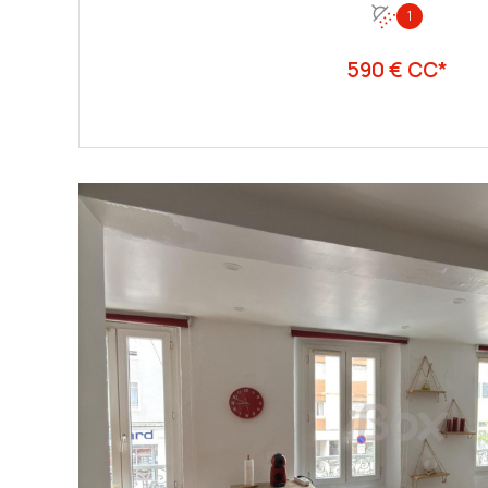
1
590 € CC*
VOIR LE BIEN