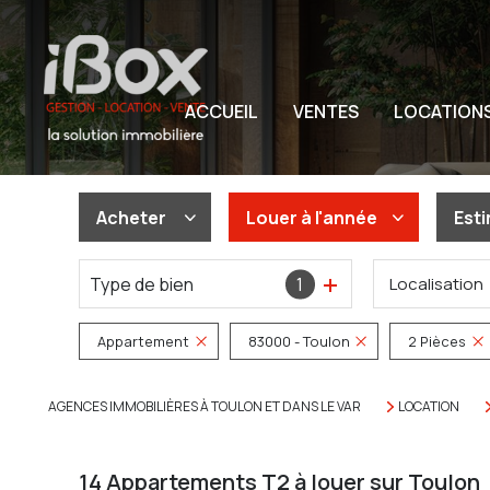
ACCUEIL
VENTES
LOCATION
Acheter
Louer
à l'année
Est
Type de bien
1
Localisation
De l'ancien
à l'année
Du neuf
De l'immo pro
Appartement
83000 - Toulon
2 Pièces
De l'immo pro
AGENCES IMMOBILIÈRES À TOULON ET DANS LE VAR
LOCATION
14
Appartements T2 à louer sur Toulon