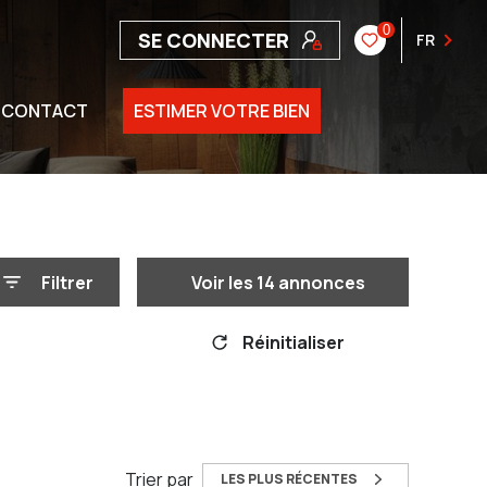
0
SE CONNECTER
FR
CONTACT
ESTIMER VOTRE BIEN
Filtrer
Voir les
14
annonces
Réinitialiser
Trier par
LES PLUS RÉCENTES