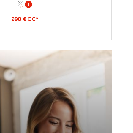
1
990 € CC*
VOIR LE BIEN