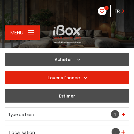
0
FR
MENU
Acheter
De l'ancien
Louer
à l'année
Du neuf
à l'année
Estimer
De l'immo pro
De l'immo pro
Type de bien
1
Localisation
1