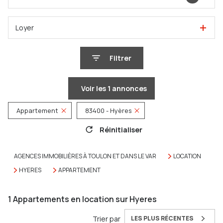
Loyer
Filtrer
Voir les
1
annonces
Appartement
83400 - Hyères
Réinitialiser
AGENCES IMMOBILIÈRES À TOULON ET DANS LE VAR
LOCATION
HYERES
APPARTEMENT
1
Appartements en location sur Hyeres
Trier par
LES PLUS RÉCENTES