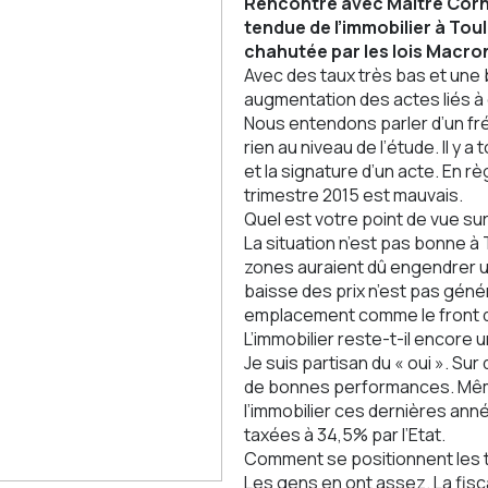
Rencontre avec Maître Corni
tendue de l’immobilier à Toul
chahutée par les lois Macron
Avec des taux très bas et une
augmentation des actes liés à 
Nous entendons parler d’un fré
rien au niveau de l’étude. Il y
et la signature d’un acte. En r
trimestre 2015 est mauvais.
Quel est votre point de vue sur
La situation n’est pas bonne à 
zones auraient dû engendrer un
baisse des prix n’est pas génér
emplacement comme le front de m
L’immobilier reste-t-il encore 
Je suis partisan du « oui ». Su
de bonnes performances. Même 
l’immobilier ces dernières anné
taxées à 34,5% par l’Etat.
Comment se positionnent les to
Les gens en ont assez. La fisca