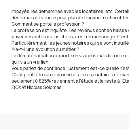
impayés, les démarches avec les locataires, etc. Certai
désormais de vendre pour plus de tranquillité et profiter 
Comment se porte la profession ?
La profession est inquiète. Les revenus sont en baisse e
payer des actes moins chers, c’est un mensonge. C’est l
Particulièrement, les jeunes notaires qui se sont installé
Y-a-t-il une évolution du métier ?
La dématérialisation apporte un vrai plus mais la force d
qu’il y a un vrai lien.
Vous parlez de confiance, justement est-ce qu’elle n’est 
C’est peut-être un reproche à faire aux notaires de manqu
seulement 0,825% reviennent à l’étude et le reste à l’Etat 
iBOX © Nicolas Solomas