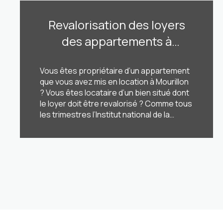
Revalorisation des loyers
des appartements à
Mourillon ? +1,20%
Vous êtes propriétaire d’un appartement
maximum selon l’Insee !
que vous avez mis en location à Mourillon
? Vous êtes locataire d’un bien situé dont
le loyer doit être revalorisé ? Comme tous
les trimestres l’Institut national de la
statistique et des études économiques
(Insee) vient de publier en cette mi-juillet
LIRE CETTE ACTU
l’indice de référence des loyers (IRL) qui
fixe [...]