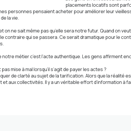
placements locatifs sont parfois 
nes personnes pensaient acheter pour améliorer leur vieilless
de la vie.
t on ne sait même pas qu’elle sera notre futur. Quand on veut, 
e contraire qui se passera. Ce serait dramatique pour le cont
s.
e notre métier c’est l’acte authentique. Les gens affirment en
pas mise à mal lorsqu’il s’agit de payer les actes ?
er de clarté au sujet de la tarification. Alors que la réalité e
et aux collectivités. Il y a un véritable effort d’information à f