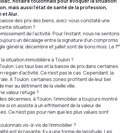
llac, notaire toulonnais pour évoquer la situation
on, mais aussi l’état de santé de la profession,
 et Alur.
 baisse des prix des biens, avez-vous constaté une
cette situation ?
missement de l’activité. Pour l’instant, nous ne sentons
 a toujours un décalage entre la signature d’un compromis
er
ègle général, décembre et juillet sont de bons mois. Le 1
 la situation immobilière à Toulon ?
Toulon. Les taux bas et la baisse de prix dans certaines
 regain d’activité. Ce n’est pas le cas. Cependant, la
ale. A Toulon, certaines zones profitent de leur bel
er au détriment de la vieille ville.
une valeur refuge ?
r des décennies, à Toulon, l’immobilier a toujours montré
si on assiste à un effritement de la valeur de
es. Ce n’est pas pour rien que les plus values sont
ulonnais vis-à-vis de l’immobilier ?
lité est écrasante. Il y a une forme de lassitude. Les