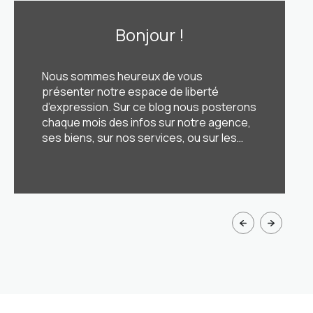
Bonjour !
Nous sommes heureux de vous
présenter notre espace de liberté
d’expression. Sur ce blog nous posterons
chaque mois des infos sur notre agence,
ses biens, sur nos services, ou sur les
nouveautés de notre agence et de notre
équipe. Nous pourrons également y
LIRE CETTE ACTU
poster des sujets variés, des conseils
pour nos clients, nos avis sur [...]