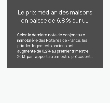
Le prix médian des maisons
en baisse de 6,8 % sur un
an à Toulon selon les
Selon la dernière note de conjoncture
notaires
immobilière des Notaires de France, les
prix des logements anciens ont
augmenté de 0,2% au premier trimestre
2013 par rapport au trimestre précédent
(quatrième trimestre 2012). S’ils sont
restés stables pour les appartements
LIRE CETTE ACTU
(-0,1%), les prix des maisons ont
augmenté de 0,4% pour les maisons
(-0,4% pour la France [...]