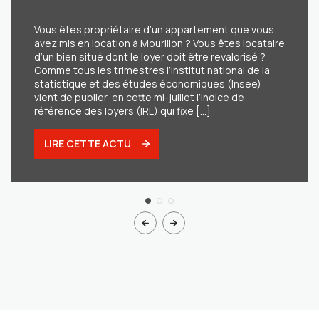
+1,20% maximum selon l’Insee !
Vous êtes propriétaire d’un appartement que vous
avez mis en location à Mourillon ? Vous êtes locataire
d’un bien situé dont le loyer doit être revalorisé ?
Comme tous les trimestres l’Institut national de la
statistique et des études économiques (Insee)
vient de publier en cette mi-juillet l’indice de
référence des loyers (IRL) qui fixe [...]
LIRE CETTE ACTU