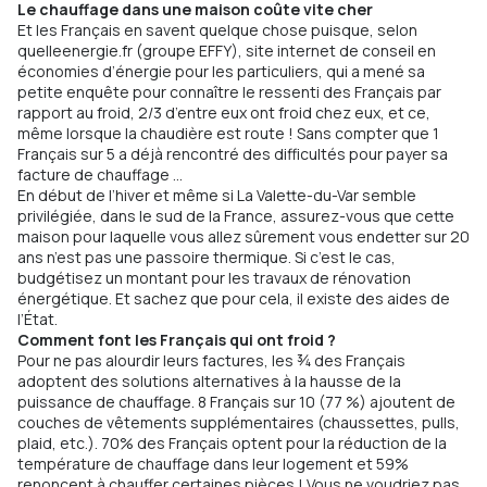
Le chauffage dans une maison coûte vite cher
Et les Français en savent quelque chose puisque, selon
quelleenergie.fr (groupe EFFY), site internet de conseil en
économies d’énergie pour les particuliers, qui a mené sa
petite enquête pour connaître le ressenti des Français par
rapport au froid, 2/3 d’entre eux ont froid chez eux, et ce,
même lorsque la chaudière est route ! Sans compter que 1
Français sur 5 a déjà rencontré des difficultés pour payer sa
facture de chauffage …
En début de l’hiver et même si La Valette-du-Var semble
privilégiée, dans le sud de la France, assurez-vous que cette
maison pour laquelle vous allez sûrement vous endetter sur 20
ans n’est pas une passoire thermique. Si c’est le cas,
budgétisez un montant pour les travaux de rénovation
énergétique. Et sachez que pour cela, il existe des aides de
l’État.
Comment font les Français qui ont froid ?
Pour ne pas alourdir leurs factures, les ¾ des Français
adoptent des solutions alternatives à la hausse de la
puissance de chauffage. 8 Français sur 10 (77 %) ajoutent de
couches de vêtements supplémentaires (chaussettes, pulls,
plaid, etc.). 70% des Français optent pour la réduction de la
température de chauffage dans leur logement et 59%
renoncent à chauffer certaines pièces ! Vous ne voudriez pas