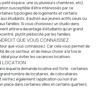
u petit espace, une ou plusieurs chambres, etc),
cation susceptible d’être intéressés par ce
ertaines typologies de logements et certains
 aux étudiants, d’autres aux jeunes actifs seuls ou
ux familles. Si vous choisissez un studio dans
gement attirera davantage d’étudiants qu’un grand
entré, plutôt plébiscité par les familles.
ENDROIT QUE VOUS CONNAISSEZ
cteur que vous connaissez. Car cela vous permet de
ité de ce secteur, et de mieux choisir à la fois le
 idéal pour éviter les vacances locatives.
EN LOCATION
ns lequel la demande locative est forte : certaines
n grand nombre de locataires, de colocataires,
Et vérifiez également l’application ou non d’un
 place dans certaines villes et certains quartiers,