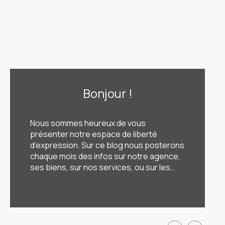
Bonjour !
Nous sommes heureux de vous
présenter notre espace de liberté
d’expression. Sur ce blog nous posterons
chaque mois des infos sur notre agence,
ses biens, sur nos services, ou sur les
nouveautés de notre agence et de notre
équipe. Nous pourrons également y
LIRE CETTE ACTU
poster des sujets variés, des conseils
pour nos clients, nos avis sur [...]