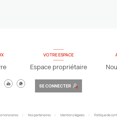
augmenté de 0,4% pour les maisons
(-0,4% pour la France [...]
UX
VOTRE ESPACE
vre
Espace propriétaire
Nou
SE CONNECTER
s honoraires
Nos partenaires
Mentions légales
Politique de conf