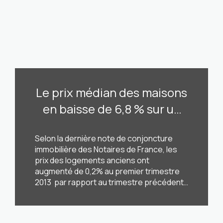
Le prix médian des maisons
en baisse de 6,8 % sur un
an à Toulon selon les
Selon la dernière note de conjoncture
notaires
immobilière des Notaires de France, les
prix des logements anciens ont
augmenté de 0,2% au premier trimestre
2013 par rapport au trimestre précédent
(quatrième trimestre 2012). S’ils sont
restés stables pour les appartements
LIRE CETTE ACTU
(-0,1%), les prix des maisons ont