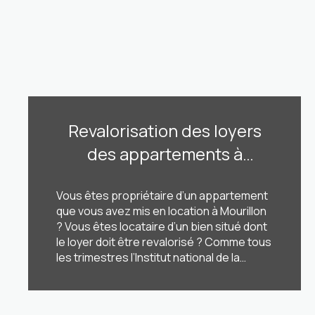
Revalorisation des loyers
des appartements à
Mourillon ? +1,20%
Vous êtes propriétaire d’un appartement
maximum selon l’Insee !
que vous avez mis en location à Mourillon
? Vous êtes locataire d’un bien situé dont
le loyer doit être revalorisé ? Comme tous
les trimestres l’Institut national de la
statistique et des études économiques
(Insee) vient de publier en cette mi-juillet
LIRE CETTE ACTU
l’indice de référence des loyers (IRL) qui