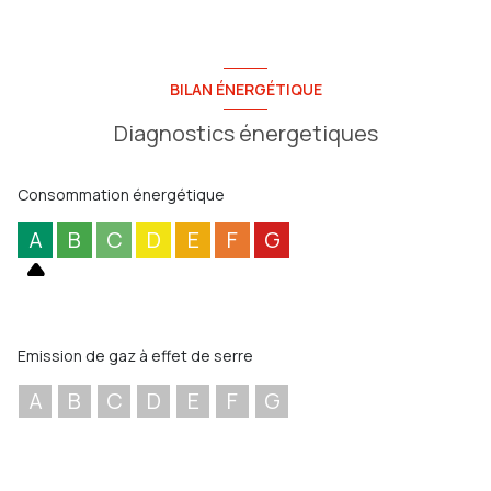
BILAN ÉNERGÉTIQUE
Diagnostics énergetiques
Consommation énergétique
A
B
C
D
E
F
G
Emission de gaz à effet de serre
A
B
C
D
E
F
G