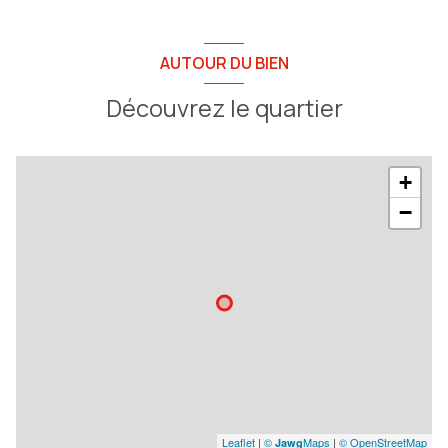
cave
AUTOUR DU BIEN
balcon
Découvrez le quartier
quartier toulon ouest
+
−
Leaflet
|
©
Maps
|
© OpenStreetMap
Jawg