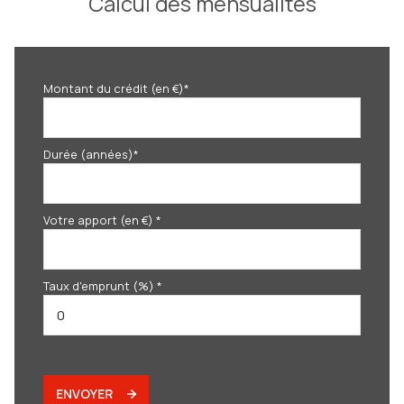
Calcul des mensualités
Montant du crédit (en €)*
Durée (années)*
Votre apport (en €) *
Taux d'emprunt (%) *
ENVOYER