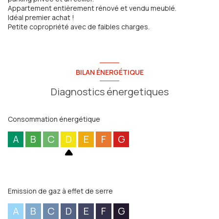
Appartement entièrement rénové et vendu meublé.
Idéal premier achat !
Petite copropriété avec de faibles charges.
BILAN ÉNERGÉTIQUE
Diagnostics énergetiques
Consommation énergétique
A
B
C
D
E
F
G
Emission de gaz à effet de serre
A
B
C
D
E
F
G