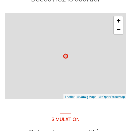
+
−
Leaflet
|
©
Maps
|
© OpenStreetMap
Jawg
SIMULATION