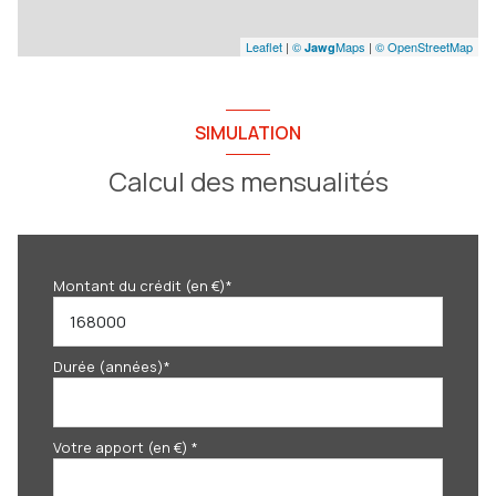
Leaflet
|
©
Maps
|
© OpenStreetMap
Jawg
SIMULATION
Calcul des mensualités
Montant du crédit (en €)*
Durée (années)*
Votre apport (en €) *