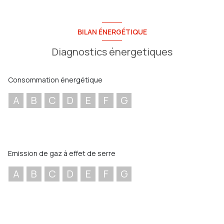
BILAN ÉNERGÉTIQUE
Diagnostics énergetiques
Consommation énergétique
A
B
C
D
E
F
G
Emission de gaz à effet de serre
A
B
C
D
E
F
G