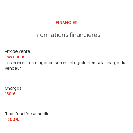
ascenseur
FINANCIER
cave
Informations financières
balcon
Prix de vente
visiophone
168 000 €
Les honoraires d'agence seront intégralement à la charge du
vendeur
interphone
quartier CENTRE VILLE
Charges
150 €
Taxe foncière annuelle
1 300 €