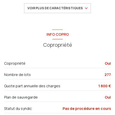
1 salle(s) de bain
VOIR PLUS DE CARACTÉRISTIQUES
construit en 1970
kitchenette (semi-équipée)
INFO COPRO
Copropriété
Chauffage individuel : convecteur (climatisation)
exposition Est
Copropriété
Oui
1 côté(s) mitoyen(s)
Nombre de lots
277
1 niveau(x)
Quote part annuelle des charges
1 800 €
3ème étage
Plan de sauvegarde
Oui
Statut du syndic
Pas de procédure en cours
6 étage(s)