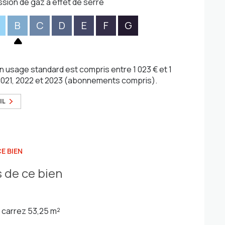
ssion de gaz à effet de serre
B
C
D
E
F
G
 usage standard est compris entre 1 023 € et 1
 2021, 2022 et 2023 (abonnements compris).
IL
E BIEN
 de ce bien
carrez 53,25 m²