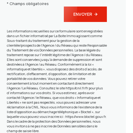
* Champs obligatoires
ENVOYER
Les informations recueillies sur ce formulaire sont enregistrées
dans un fichier informatisé par La Boite Immo agissant comme
Sous-traitant du traitement pour la gestion de la
clientèle/prospects de l'Agence / du Réseau qui reste Responsable
du Traitement de vos Données personnelles. La base légale du
traitement repose sur l'intérêt légitime de l'Agence / du Réseau.
Elles sont conservées jusqu'à demande de suppression et sont
destinées à l'Agence / au Réseau. Conformément à la loi «
informatique et libertés », vous disposez des droits d’accès, de
rectification, d’effacement, d’opposition, de limitation et de
portabilité de vos données. Vous pouvez retirer votre
consentement à tout moment en contactant directement
l’Agence / Le Réseau. Consultez le site
https://cnil.fr/fr
pour plus
d’informations sur vos droits. Si vous estimez, après avoir
contacté l'Agence / le Réseau, que vos droits « Informatique et
Libertés » ne sont pas respectés, vous pouvez adresser une
réclamation à la CNIL. Nous vous informons de l’existence de la
liste d'opposition au démarchage téléphonique « Bloctel », sur
laquelle vous pouvez vous inscrire ici :
https://www.bloctel.gouv.fr
.
Dans le cadre de la protection des Données personnelles, nous
vous invitons à ne pas inscrire de Données sensibles dans le
champ de saisie libre.