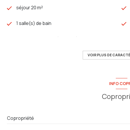
séjour 20 m²
1 salle(s) de bain
cuisine américaine (équipée)
exposition Nord-Sud
VOIR PLUS DE CARACT
3 étage(s)
INFO COP
quartier SAINT JEAN DU VAR, toulon est
Copropr
Copropriété