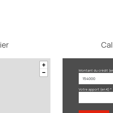
ier
Cal
+
Montant du crédit (e
−
Votre apport (en €) *