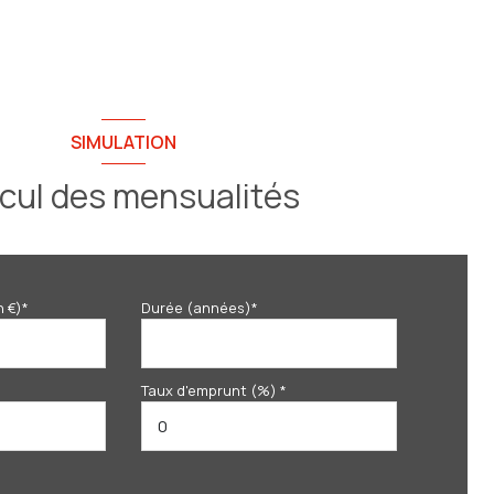
SIMULATION
cul des mensualités
n €)*
Durée (années)*
Taux d'emprunt (%) *