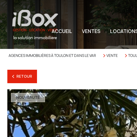
ACCUEIL
VENTES
LOCATION
AGENCES IMMOBILIÈRES À TOULON ET DANS LE VAR
VENTE
TOU
RETOUR
NOUVEAUTÉ