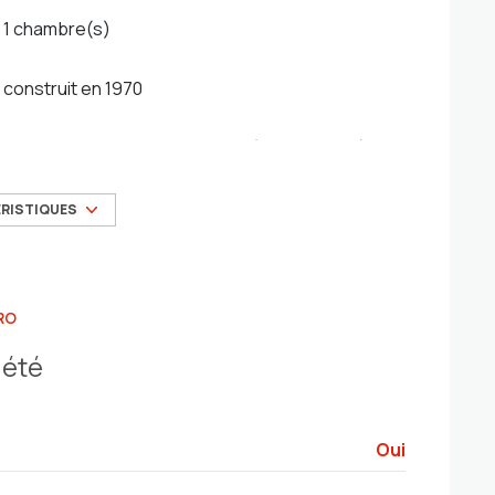
1 chambre(s)
construit en 1970
Chauffage individuel : air pulsé (climatisation)
3ème étage
ÉRISTIQUES
balcon
RO
iété
Oui