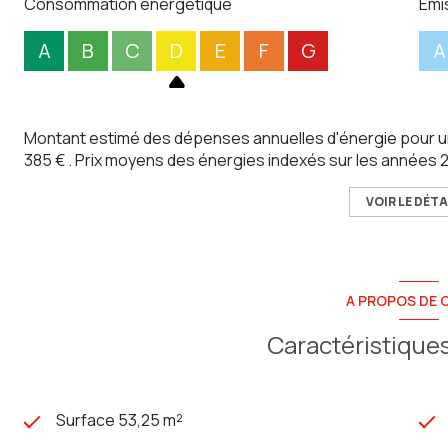
Consommation énergétique
Emi
A
B
C
D
E
F
G
A
Montant estimé des dépenses annuelles d'énergie pour un
385 € . Prix moyens des énergies indexés sur les années
VOIR LE DÉTA
A PROPOS DE C
Caractéristiques
Surface 53,25 m²