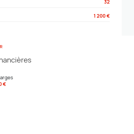
32
1 200 €
R
inancières
arges
0 €