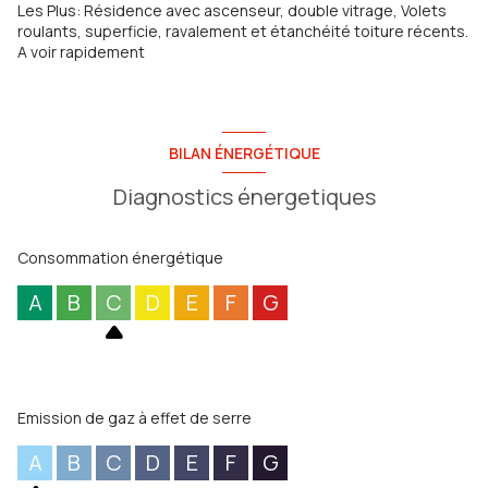
Les Plus: Résidence avec ascenseur, double vitrage, Volets
roulants, superficie, ravalement et étanchéité toiture récents.
A voir rapidement
BILAN ÉNERGÉTIQUE
Diagnostics énergetiques
Consommation énergétique
A
B
C
D
E
F
G
Emission de gaz à effet de serre
A
B
C
D
E
F
G