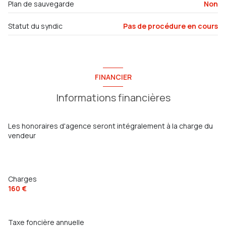
7 étage(s)
Plan de sauvegarde
Non
Statut du syndic
Pas de procédure en cours
ascenseur
vue Dégagée
FINANCIER
terrasse
Informations financières
quartier Saint Roch, toulon ouest
Les honoraires d'agence seront intégralement à la charge du
accès handicapé
vendeur
Charges
160 €
Taxe foncière annuelle