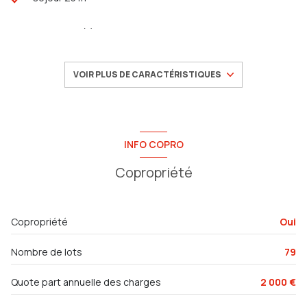
2 chambre(s)
1 salle(s) de bain
VOIR PLUS DE CARACTÉRISTIQUES
construit en 1990
cuisine séparée (équipée)
INFO COPRO
Copropriété
1 garage(s)
exposition Nord-Sud
Copropriété
Oui
1 niveau(x)
Nombre de lots
79
1er étage
Quote part annuelle des charges
2 000 €