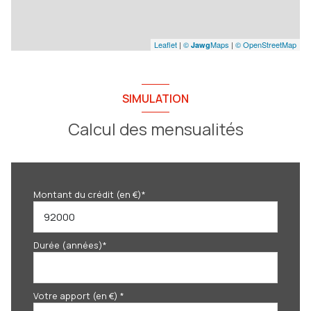
Leaflet
|
©
Maps
|
© OpenStreetMap
Jawg
SIMULATION
Calcul des mensualités
Montant du crédit (en €)*
Durée (années)*
Votre apport (en €) *