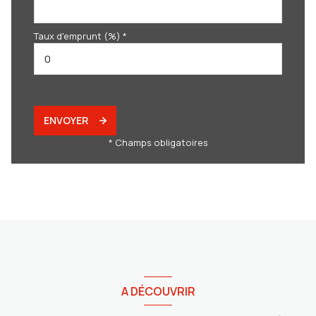
Taux d'emprunt (%) *
ENVOYER
* Champs obligatoires
A DÉCOUVRIR