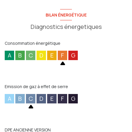
BILAN ÉNERGÉTIQUE
Diagnostics énergetiques
Consommation énergétique
A
B
C
D
E
F
G
Emission de gaz à effet de serre
A
B
C
D
E
F
G
DPE ANCIENNE VERSION