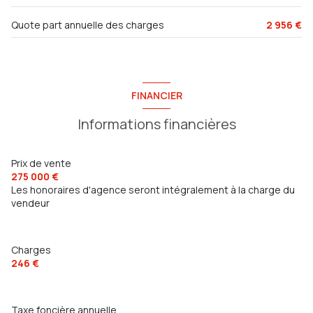
6 étage(s)
Quote part annuelle des charges
2 956 €
ascenseur
FINANCIER
quartier haute ville
Informations financières
accès handicapé
Prix de vente
275 000 €
Les honoraires d'agence seront intégralement à la charge du
vendeur
Charges
246 €
Taxe foncière annuelle