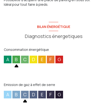
Idéal pour tout faire à pieds.
BILAN ÉNERGÉTIQUE
Diagnostics énergetiques
Consommation énergétique
A
B
C
D
E
F
G
Emission de gaz à effet de serre
A
B
C
D
E
F
G