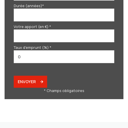
Durée (années)*
Votre apport (en €) *
Taux d'emprunt (%) *
ENVOYER
* Champs obligatoires