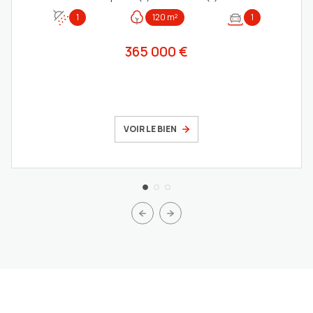
1
120 m²
1
365 000 €
VOIR LE BIEN