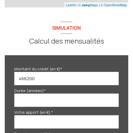
Leaflet
|
©
Maps
|
© OpenStreetMap
Jawg
SIMULATION
Calcul des mensualités
Montant du crédit (en €)*
Durée (années)*
Votre apport (en €) *