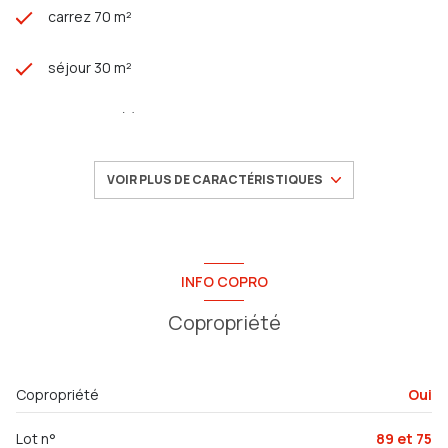
carrez 70 m²
séjour 30 m²
2 chambre(s)
1 salle(s) de bain
VOIR PLUS DE CARACTÉRISTIQUES
cuisine américaine (équipée)
1 garage(s)
INFO COPRO
Copropriété
exposition Ouest
1er étage
Copropriété
Oui
3 étage(s)
Lot n°
89 et 75