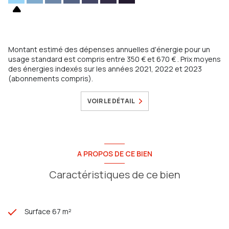
Valbertrand, Les Routes, le Baou, l'Oratoire, Bel air,
Chateauvallon, Valbourdin, Saint Roch....).
Montant estimé des dépenses annuelles d'énergie pour un
usage standard est compris entre 350 € et 670 € . Prix moyens
des énergies indexés sur les années 2021, 2022 et 2023
(abonnements compris).
VOIR LE DÉTAIL
A PROPOS DE CE BIEN
Caractéristiques de ce bien
Surface 67 m²