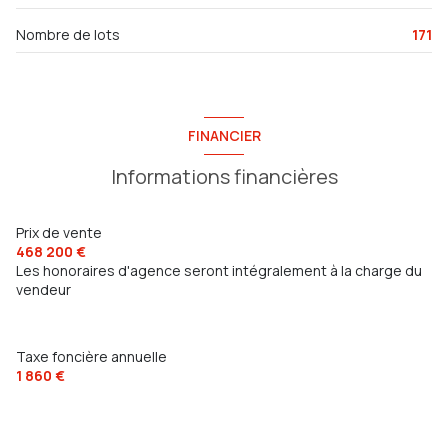
ascenseur
Nombre de lots
171
terrasse
accès handicapé
FINANCIER
Informations financières
Prix de vente
468 200 €
Les honoraires d'agence seront intégralement à la charge du
vendeur
Taxe foncière annuelle
1 860 €