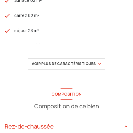
Surface 62 m²
carrez 62 m²
séjour 23 m²
2 chambre(s)
1 salle(s) de bain
VOIR PLUS DE CARACTÉRISTIQUES
construit en 1946
cuisine américaine (semi-équipée)
COMPOSITION
Composition de ce bien
Chauffage individuel : radiateur (electrique)
1 parking(s)
Rez-de-chaussée