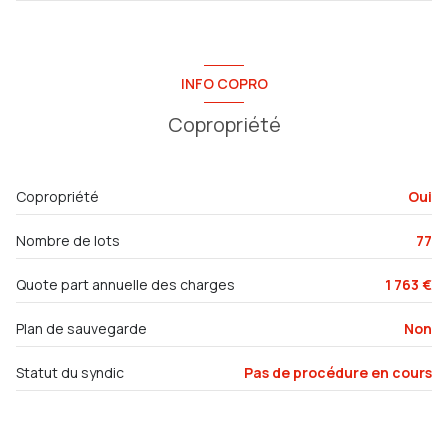
exposition Nord-Ouest
chambre
13.81 m²
4ème étage
chambre
12.37 m²
INFO COPRO
chambre
6.63 m²
6 étage(s)
Copropriété
salon/sejour
23 m²
ascenseur
Copropriété
Oui
vue dégagée
Nombre de lots
77
cave
Quote part annuelle des charges
1 763 €
balcon
Plan de sauvegarde
Non
interphone
Statut du syndic
Pas de procédure en cours