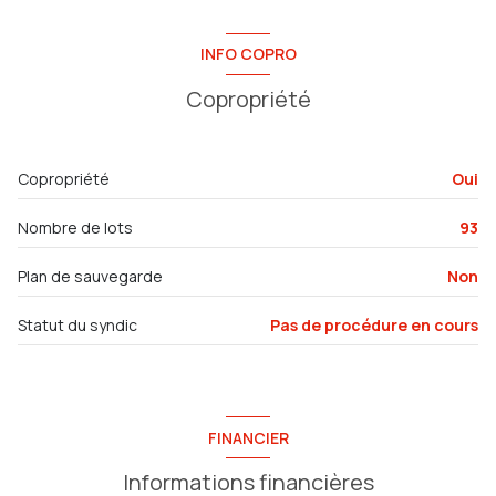
2 étage(s)
chambre
10.65 m²
INFO COPRO
salon/sejour
25.10 m²
ascenseur
Copropriété
salle de bain
4.95 m²
vue pinede
entrée
3.60 m²
Copropriété
Oui
WC
2.25 m²
terrasse
Nombre de lots
93
terrasse
11.60 m²
visiophone
Plan de sauvegarde
Non
accès handicapé
Statut du syndic
Pas de procédure en cours
FINANCIER
Informations financières