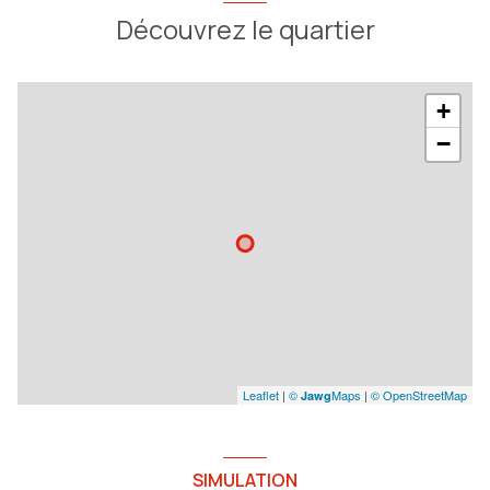
Découvrez le quartier
+
−
Leaflet
|
©
Maps
|
© OpenStreetMap
Jawg
SIMULATION