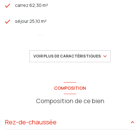
carrez 62,30 m²
séjour 25,10 m²
2 chambre(s)
1 salle(s) d'eau
VOIR PLUS DE CARACTÉRISTIQUES
construit en 2023
cuisine américaine (équipée)
COMPOSITION
Composition de ce bien
1 garage(s)
exposition Sud-Est
Rez-de-chaussée
2 côté(s) mitoyen(s)
chambre
12.30 m²