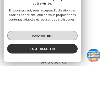
votre visite.
ADHÉRENTS
En poursuivant, vous acceptez l'utilisation des
cookies par ce site, afin de vous proposer des
Nous adhérons
contenus adaptés et réaliser des statistiques !
PARAMÉTRER
TOUT ACCEPTER
NOS
IBOX LA CORNICHE
Agence
Avis clients
© 2026 | Tous droits réservés
Nos honoraires
Nos partenaires
Mentions légales