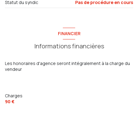
ascenseur
Statut du syndic
Pas de procédure en cours
vue dégagée
FINANCIER
cave
Informations financières
balcon
Les honoraires d'agence seront intégralement à la charge du
quartier brunet, toulon est
vendeur
Charges
90 €