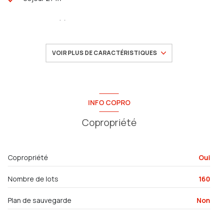
2 chambre(s)
1 salle(s) de bain
VOIR PLUS DE CARACTÉRISTIQUES
construit en 1965
cuisine séparée (semi-équipée)
INFO COPRO
Copropriété
exposition Nord-Sud
1 niveau(x)
Copropriété
Oui
3ème étage
Nombre de lots
160
5 étage(s)
Plan de sauvegarde
Non