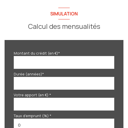
SIMULATION
Calcul des mensualités
Montant du crédit (en €)*
Durée (années)*
Votre apport (en €) *
Taux d'emprunt (%) *