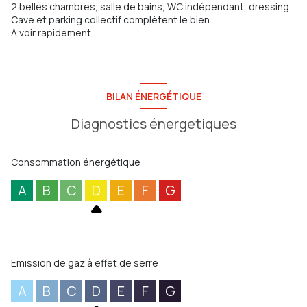
2 belles chambres, salle de bains, WC indépendant, dressing.
Cave et parking collectif complètent le bien.
A voir rapidement
BILAN ÉNERGÉTIQUE
Diagnostics énergetiques
Consommation énergétique
A
B
C
D
E
F
G
Emission de gaz à effet de serre
A
B
C
D
E
F
G