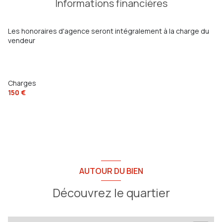
Informations financières
chambre
9.21 m²
terrasse
chambre
11.23 m²
Les honoraires d'agence seront intégralement à la charge du
vendeur
salle de bain
4.26 m²
quartier toulon est
WC
1.60 m²
Charges
150 €
AUTOUR DU BIEN
Découvrez le quartier