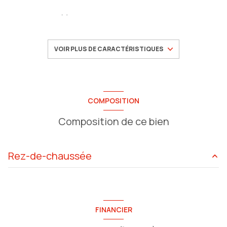
3 chambre(s)
1 salle(s) de bain
VOIR PLUS DE CARACTÉRISTIQUES
cuisine séparée
Chauffage collectif : radiateur (gaz)
COMPOSITION
Composition de ce bien
exposition Sud
3ème étage
Rez-de-chaussée
7 étage(s)
salon/sejour
15.11 m²
ascenseur
cuisine
10.17 m²
FINANCIER
chambre
11.41 m²
cave