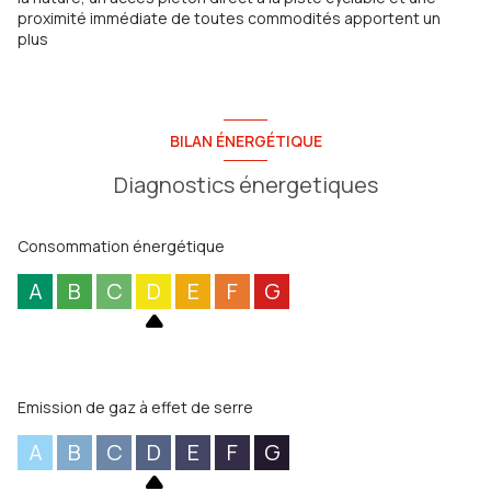
proximité immédiate de toutes commodités apportent un
plus
BILAN ÉNERGÉTIQUE
Diagnostics énergetiques
Consommation énergétique
A
B
C
D
E
F
G
Emission de gaz à effet de serre
A
B
C
D
E
F
G