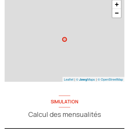
+
−
Leaflet
|
©
Maps
|
© OpenStreetMap
Jawg
SIMULATION
Calcul des mensualités