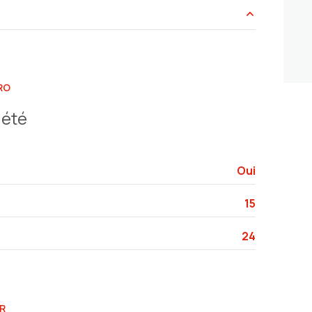
5.4 m²
10.90 m²
RO
8.5 m²
iété
7.2 m²
24.20 m²
Oui
3.2 m²
15
24
R