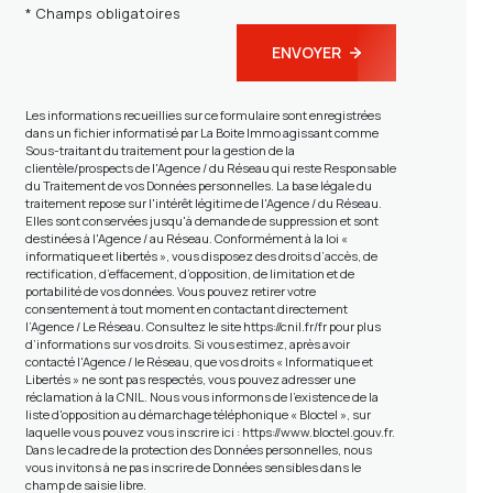
* Champs obligatoires
ENVOYER
Les informations recueillies sur ce formulaire sont enregistrées
dans un fichier informatisé par La Boite Immo agissant comme
Sous-traitant du traitement pour la gestion de la
clientèle/prospects de l'Agence / du Réseau qui reste Responsable
du Traitement de vos Données personnelles. La base légale du
traitement repose sur l'intérêt légitime de l'Agence / du Réseau.
Elles sont conservées jusqu'à demande de suppression et sont
destinées à l'Agence / au Réseau. Conformément à la loi «
informatique et libertés », vous disposez des droits d’accès, de
rectification, d’effacement, d’opposition, de limitation et de
portabilité de vos données. Vous pouvez retirer votre
consentement à tout moment en contactant directement
l’Agence / Le Réseau. Consultez le site
https://cnil.fr/fr
pour plus
d’informations sur vos droits. Si vous estimez, après avoir
contacté l'Agence / le Réseau, que vos droits « Informatique et
Libertés » ne sont pas respectés, vous pouvez adresser une
réclamation à la CNIL. Nous vous informons de l’existence de la
liste d'opposition au démarchage téléphonique « Bloctel », sur
laquelle vous pouvez vous inscrire ici :
https://www.bloctel.gouv.fr
.
Dans le cadre de la protection des Données personnelles, nous
vous invitons à ne pas inscrire de Données sensibles dans le
champ de saisie libre.