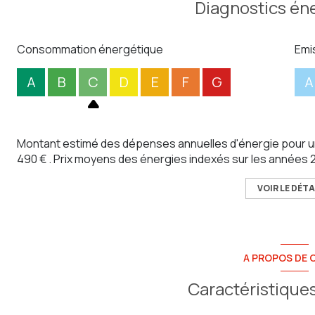
Diagnostics én
Consommation énergétique
Emi
A
B
C
D
E
F
G
A
Montant estimé des dépenses annuelles d'énergie pour un
490 € . Prix moyens des énergies indexés sur les années
VOIR LE DÉTA
A PROPOS DE C
Caractéristiques