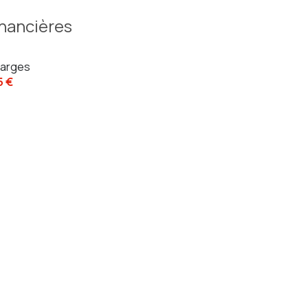
inancières
arges
5 €