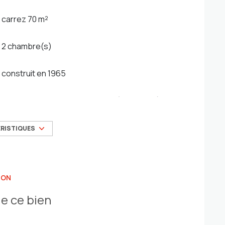
carrez 70 m²
2 chambre(s)
construit en 1965
Chauffage individuel : radiateur (electrique)
3ème étage
ÉRISTIQUES
cave
ION
quartier Saint-Jean / Brunet
e ce bien