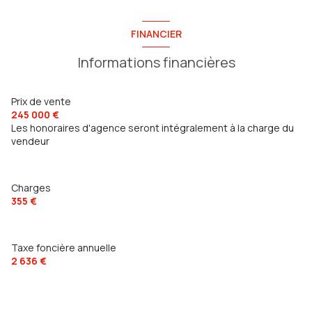
4ème étage
FINANCIER
22 étage(s)
Informations financières
ascenseur
Prix de vente
245 000 €
vue dégagée sans vis à vis
Les honoraires d'agence seront intégralement à la charge du
vendeur
cave
Charges
terrasse
355 €
interphone
Taxe foncière annuelle
2 636 €