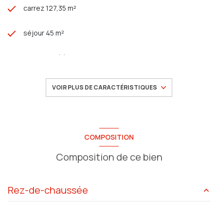
carrez 127,35 m²
séjour 45 m²
3 chambre(s)
1 salle(s) de bain
VOIR PLUS DE CARACTÉRISTIQUES
1 salle(s) d'eau
construit en 1972
COMPOSITION
Composition de ce bien
cuisine séparée (semi-équipée)
Chauffage collectif : radiateur (gaz)
Rez-de-chaussée
exposition Sud
salon/sejour
45 m²