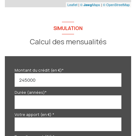
Leaflet
|
©
Maps
|
© OpenStreetMap
Jawg
SIMULATION
Calcul des mensualités
Montant du crédit (en €)*
Durée (années)*
Votre apport (en €) *